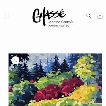
Skip to
content
Cart
Skip to
product
information