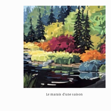
l
e
c
t
i
o
n
Le marais d'une saison
:
Regular
price