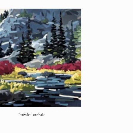
Poésie boréale
Regular
price