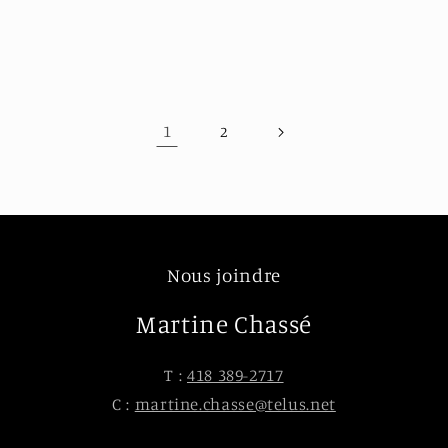
1
2
Nous joindre
Martine Chassé
T :
418 389-2717
C :
martine.chasse@telus.net