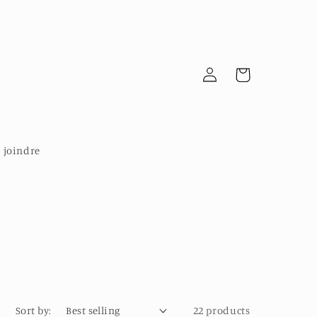
Log
Cart
in
 joindre
Sort by:
22 products