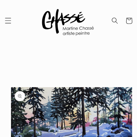
Skip to
content
Cart
Skip to
product
information