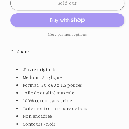
SOUS
SOUS
Sold out
LE
LE
CHARME
CHARME
DE
DE
L&#39;HIVER
L&#39;HIVER
09
09
More payment options
Share
Œuvre originale
Médium: Acrylique
Format: 30 x 60 x 1,5 pouces
Toile de qualité muséale
100% coton, sans acide
Toile montée sur cadre de bois
Non encadrée
Contours - noir