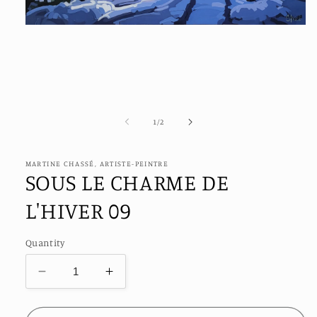
Open
media
1
in
modal
of
1
/
2
MARTINE CHASSÉ, ARTISTE-PEINTRE
SOUS LE CHARME DE
L'HIVER 09
Quantity
Decrease
Increase
quantity
quantity
for
for