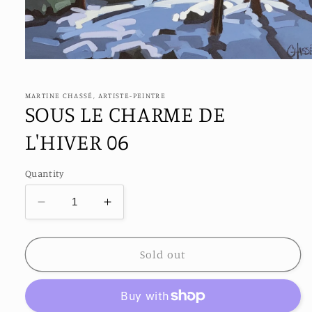
Open
media
1
in
MARTINE CHASSÉ, ARTISTE-PEINTRE
modal
SOUS LE CHARME DE
L'HIVER 06
Quantity
Decrease
Increase
quantity
quantity
for
for
SOUS
SOUS
Sold out
LE
LE
CHARME
CHARME
DE
DE