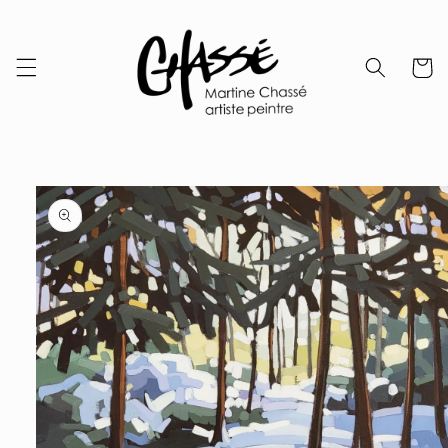
Skip to
content
Cart
Skip to
product
information