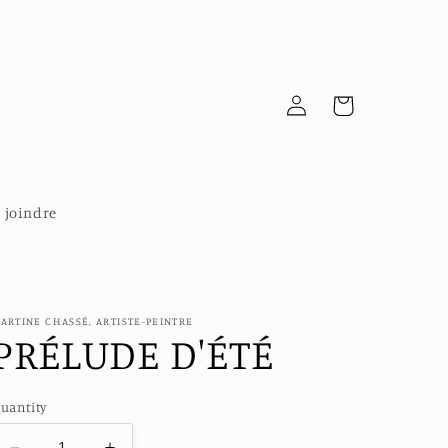
Log
Cart
in
 joindre
ARTINE CHASSÉ, ARTISTE-PEINTRE
PRÉLUDE D'ÉTÉ
uantity