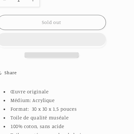
Decrease
Increase
quantity
quantity
for
for
PRÉLUDE
PRÉLUDE
Sold out
D&#39;ÉTÉ
D&#39;ÉTÉ
Share
Œuvre originale
Médium: Acrylique
Format: 30 x 30 x 1,5 pouces
Toile de qualité muséale
100% coton, sans acide