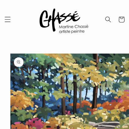
Skip to
content
Cart
Skip to
product
information