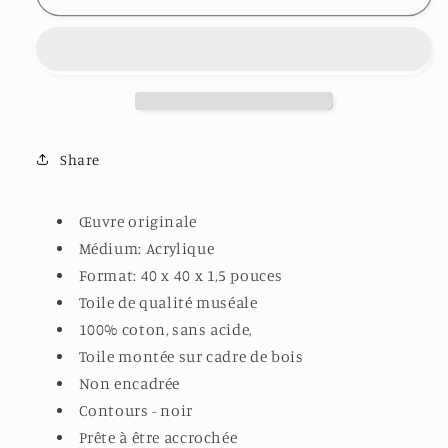
PETIT
PETIT
SENTIER
SENTIER
QUI
QUI
MÈNE
MÈNE
À
À
LA
LA
FORÊT
FORÊT
Share
Œuvre originale
Médium: Acrylique
Format: 40 x 40 x 1,5 pouces
Toile de qualité muséale
100% coton, sans acide,
Toile montée sur cadre de bois
Non encadrée
Contours - noir
Prête à être accrochée