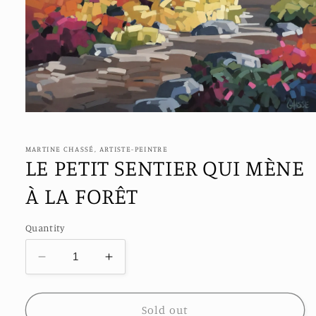
Open
media
1
in
MARTINE CHASSÉ, ARTISTE-PEINTRE
modal
LE PETIT SENTIER QUI MÈNE
À LA FORÊT
Quantity
Decrease
Increase
quantity
quantity
for
for
LE
LE
Sold out