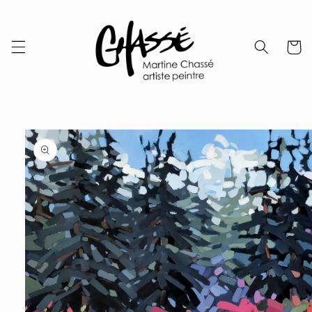
Skip to
content
Cart
Skip to
product
information