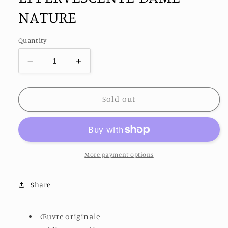
NATURE
Quantity
Decrease
Increase
quantity
quantity
for
for
EFFERVESCENTE
EFFERVESCENTE
Sold out
DAME
DAME
NATURE
NATURE
More payment options
Share
Œuvre originale