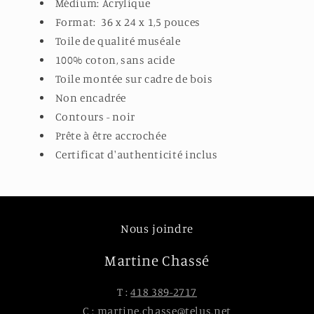
Médium: Acrylique
Format:
36
x
24
x 1,5 pouces
Toile de qualité muséale
100% coton, sans acide
Toile montée sur cadre de bois
Non encadrée
Contours - noir
Prête à être accrochée
Certificat d'authenticité inclus
Nous joindre
Martine Chassé
T :
418 389-2717
C :
martine.chasse@telus.net