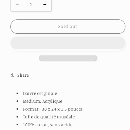
Decrease
Increase
quantity
quantity
for
for
AU
AU
Sold out
PAYS
PAYS
DE
DE
L&#39;ÉPINETTE
L&#39;ÉPINETTE
NOIRE
NOIRE
Share
Œuvre originale
Médium: Acrylique
Format: 30 x 24 x 1,5 pouces
Toile de qualité muséale
100% coton, sans acide