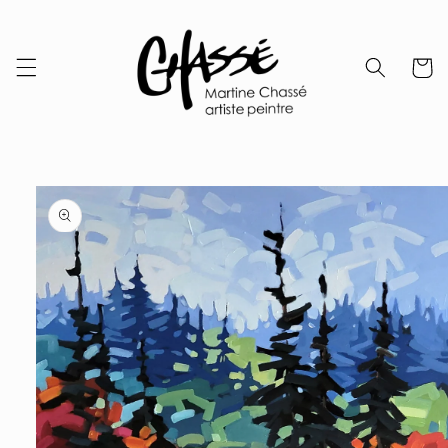
Skip to
content
Cart
Skip to
product
information