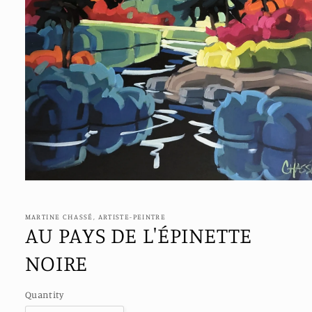
Open
media
1
in
MARTINE CHASSÉ, ARTISTE-PEINTRE
modal
AU PAYS DE L'ÉPINETTE
NOIRE
Quantity