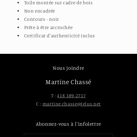
Toile montée sur cadre de bois
Non encadrée
Contours - noir
Prête à être accrochée
Certificat d'authenticité inclus
Nous joindre
Martine Chassé
T :
418 389-2717
C :
martine.chasse@telus.net
Abonnez-vous à l'infolettre