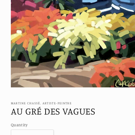
Open
media
1
in
MARTINE CHASSÉ, ARTISTE-PEINTRE
modal
AU GRÉ DES VAGUES
Quantity