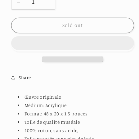
Decrease
Increase
quantity
quantity
for
for
AU
AU
Sold out
GRÉ
GRÉ
DES
DES
VAGUES
VAGUES
Share
Œuvre originale
Médium: Acrylique
Format: 48 x 20 x 1,5 pouces
Toile de qualité muséale
100% coton, sans acide,
Toile montée sur cadre de bois