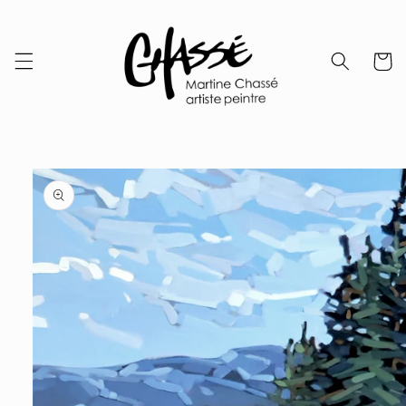
Skip to
content
Cart
Skip to
product
information