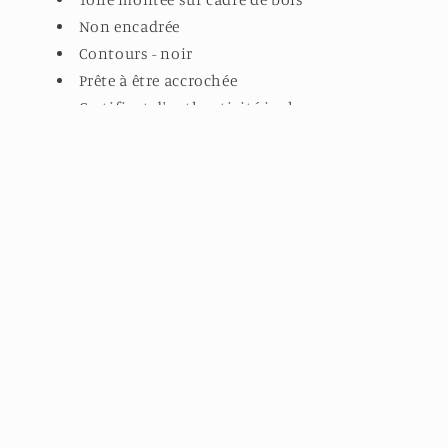
Non encadrée
Contours - noir
Prête à être accrochée
Certificat d'authenticité inclus
Nous joindre
Martine Chassé
T :
418 389-2717
C :
martine.chasse@telus.net
Abonnez-vous à l'infolettre